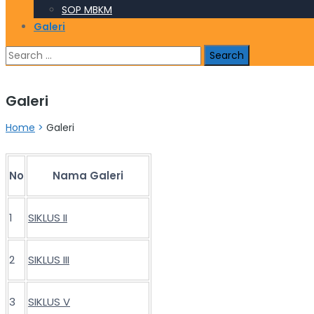
SOP MBKM
Galeri
Search
for:
Galeri
Home
>
Galeri
No
Nama Galeri
1
SIKLUS II
2
SIKLUS III
3
SIKLUS V