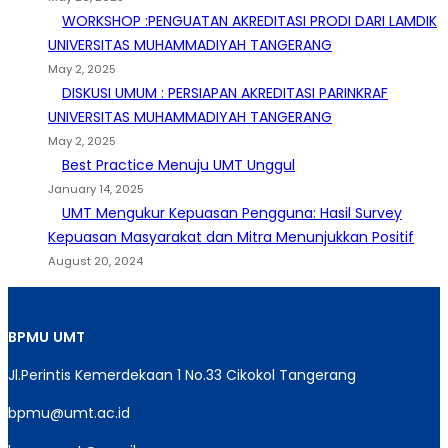
WORKSHOP :PENGUATAN AKREDITASI PRODI DARI LAMDIK
UNIVERSITAS MUHAMMADIYAH TANGERANG
May 2, 2025
DISKUSI UMUM : PERSIAPAN AKREDITASI PARINKRAF
UNIVERSITAS MUHAMMADIYAH TANGERANG
May 2, 2025
Best Practice Menuju UMT Unggul
January 14, 2025
UMT Mengukur Kepuasan Pengguna: Hasil Survey
Kepuasan Masyarakat dan Mitra Menunjukkan Positif
August 20, 2024
BPMU
UMT
Jl.Perintis Kemerdekaan 1 No.33 Cikokol Tangerang
bpmu@umt.ac.id