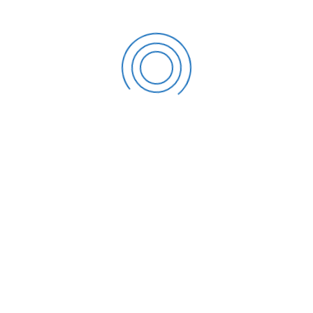
WORKSHOP :PENGUATAN
AKREDITASI PRODI DARI LAMDIK
UNIVERSITAS MUHAMMADIYAH
TANGERANG
May 2, 2025
DISKUSI UMUM : PERSIAPAN AKREDITASI PARINKRAF
UNIVERSITAS MUHAMMADIYAH TANGERANG
May 2, 2025
Best Practice Menuju UMT Unggul
January 14, 2025
UMT Mengukur Kepuasan Pengguna: Hasil Survey
Kepuasan Masyarakat dan Mitra Menunjukkan Positif
August 20, 2024