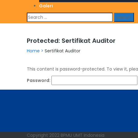
Galeri
Search
for:
Protected: Sertifikat Auditor
Home
>
Sertifikat Auditor
This content is password-protected. To view it, ple
Password:
Copyright 2022 BPMU UMT Indonesia