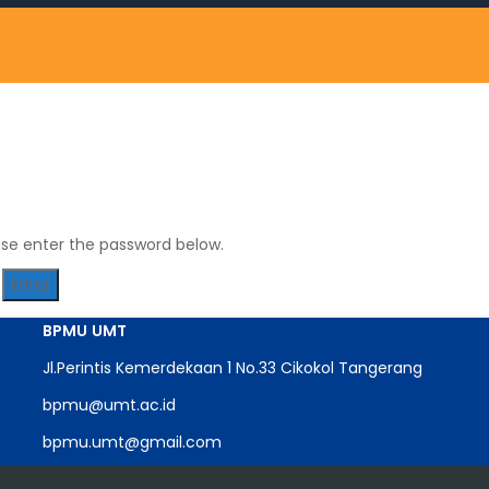
ase enter the password below.
BPMU
UMT
Jl.Perintis Kemerdekaan 1 No.33 Cikokol Tangerang
bpmu@umt.ac.id
bpmu.umt@gmail.com