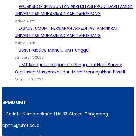
WORKSHOP :PENGUATAN AKREDITASI PRODI DARI LAMDIK
UNIVERSITAS MUHAMMADIYAH TANGERANG
May 2, 2025
DISKUSI UMUM : PERSIAPAN AKREDITASI PARINKRAF
UNIVERSITAS MUHAMMADIYAH TANGERANG
May 2, 2025
Best Practice Menuju UMT Unggul
January 14, 2025
UMT Mengukur Kepuasan Pengguna: Hasil Survey
Kepuasan Masyarakat dan Mitra Menunjukkan Positif
August 20, 2024
BPMU
UMT
Jl.Perintis Kemerdekaan 1 No.33 Cikokol Tangerang
bpmu@umt.ac.id