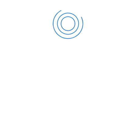
BPMU
UMT
Jl.Perintis Kemerdekaan 1 No.33 Cikokol Tangerang
bpmu@umt.ac.id
bpmu.umt@gmail.com
Instagram
facebook