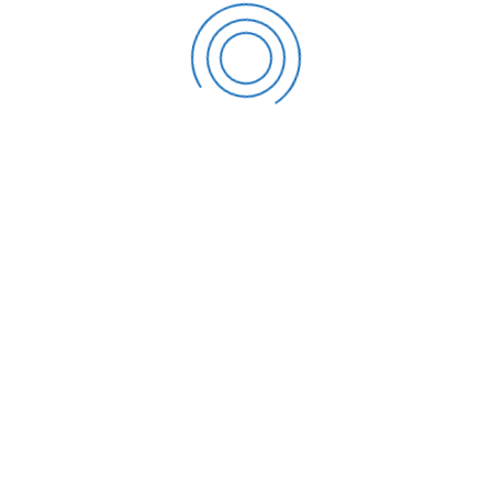
LAMDIK UNIVERSITAS MUHAMMADIYAH TANGERANG
May 2, 2025
DISKUSI UMUM : PERSIAPAN AKREDITASI PARINKRAF
UNIVERSITAS MUHAMMADIYAH TANGERANG
May 2, 2025
Best Practice Menuju UMT Unggul
January 14, 2025
UMT Mengukur Kepuasan Pengguna: Hasil Survey
Kepuasan Masyarakat dan Mitra Menunjukkan Positif
August 20, 2024