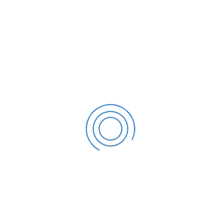
i sebagai Kadiv AMI. Selain itu, perwakilan Gugus Penjamin
dan Eni Suharti, SE.,M.Akun dari FEB. Kegiatan Rakornas
gan 172 PTMA ini yang mengangkat tema “Penguatan
an Sistem Penjaminan Mutu Menuju PTMA Unggul”. Dr.
pakan panitia dalam kegiatan Rakornas APMU tersebut
 se-Indonesia dan Kegiatan dibuka langsung oleh Ketua
in Arsyad, SE.,M.Sc.,Ph.D, APMU, Dewan Eksekutif BAN-PT
f Lembaga Akreditasi Mandiri yang terdiri dari Dewan
.T), Dewan Eksekutif LAM-Teknik (Prof.Dr.Ir.Hari Purnomo,
rayitno, M.Pd), dan Dewan Eksekutif LAM Infokom
Prof. H. Lincolin Arsyad, SE.,M.Sc.,Ph.D memberikan
 serentak dan kolaboratif menuju PTMA unggul menjadi
bagi bangsa dan lahirnya generasi unggul Indonesia masa