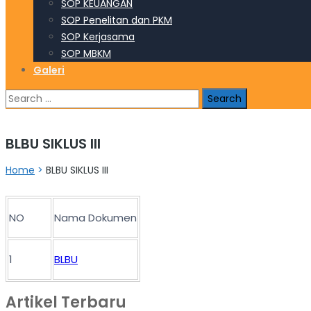
SOP KEUANGAN
SOP Penelitan dan PKM
SOP Kerjasama
SOP MBKM
Galeri
Search
for:
BLBU SIKLUS III
Home
>
BLBU SIKLUS III
NO
Nama Dokumen
1
BLBU
Artikel Terbaru