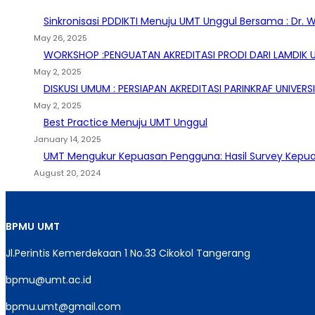
Sinkronisasi PDDIKTI Menuju UMT Unggul Bersama : Dr. Wa
May 26, 2025
WORKSHOP :PENGUATAN AKREDITASI PRODI DARI LAMDIK
May 2, 2025
DISKUSI UMUM : PERSIAPAN AKREDITASI PARINKRAF UNIV
May 2, 2025
Best Practice Menuju UMT Unggul
January 14, 2025
UMT Mengukur Kepuasan Pengguna: Hasil Survey Kepuas
August 20, 2024
BPMU
UMT
Jl.Perintis Kemerdekaan 1 No.33 Cikokol Tangerang
bpmu@umt.ac.id
bpmu.umt@gmail.com