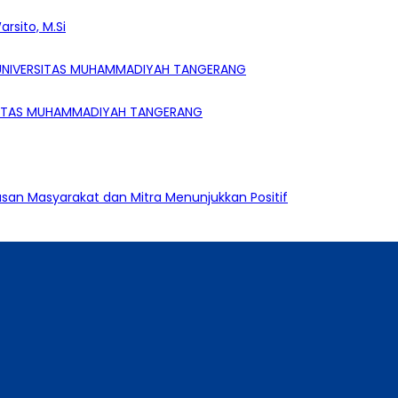
rsito, M.Si
 UNIVERSITAS MUHAMMADIYAH TANGERANG
ERSITAS MUHAMMADIYAH TANGERANG
an Masyarakat dan Mitra Menunjukkan Positif