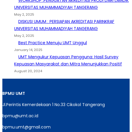
WORKSHOP :PENGUATAN AKREDITASI PRODI DARI LAMDIK
UNIVERSITAS MUHAMMADIYAH TANGERANG
May 2, 2025
DISKUSI UMUM : PERSIAPAN AKREDITASI PARINKRAF
UNIVERSITAS MUHAMMADIYAH TANGERANG
May 2, 2025
Best Practice Menuju UMT Unggul
January 14, 2025
UMT Mengukur Kepuasan Pengguna: Hasil Survey
Kepuasan Masyarakat dan Mitra Menunjukkan Positif
August 20, 2024
BPMU
UMT
Jl.Perintis Kemerdekaan 1 No.33 Cikokol Tangerang
bpmu@umt.ac.id
bpmu.umt@gmail.com