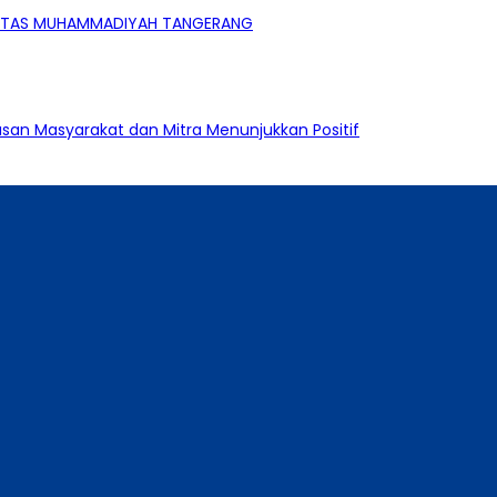
ERSITAS MUHAMMADIYAH TANGERANG
an Masyarakat dan Mitra Menunjukkan Positif