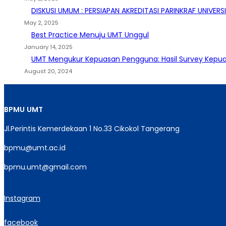
DISKUSI UMUM : PERSIAPAN AKREDITASI PARINKRAF UNIV
May 2, 2025
Best Practice Menuju UMT Unggul
January 14, 2025
UMT Mengukur Kepuasan Pengguna: Hasil Survey Kepuas
August 20, 2024
BPMU
UMT
Jl.Perintis Kemerdekaan 1 No.33 Cikokol Tangerang
bpmu@umt.ac.id
bpmu.umt@gmail.com
Instagram
facebook