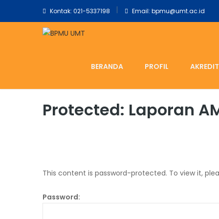
Kontak: 021-5337198
Email: bpmu@umt.ac.id
BERANDA
PROFIL
AKREDIT
Protected: Laporan A
This content is password-protected. To view it, ple
Password: