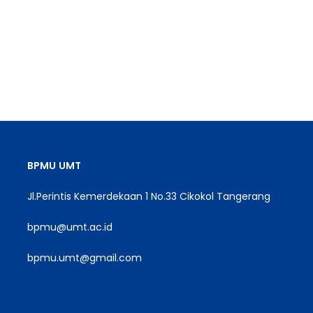
BPMU
UMT
Jl.Perintis Kemerdekaan 1 No.33 Cikokol Tangerang
bpmu@umt.ac.id
bpmu.umt@gmail.com