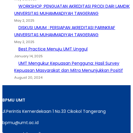
WORKSHOP :PENGUATAN AKREDITASI PRODI DARI LAMDIK
UNIVERSITAS MUHAMMADIYAH TANGERANG
May 2, 2025
DISKUSI UMUM : PERSIAPAN AKREDITASI PARINKRAF
UNIVERSITAS MUHAMMADIYAH TANGERANG
May 2, 2025
Best Practice Menuju UMT Unggul
January 14, 2025
UMT Mengukur Kepuasan Pengguna: Hasil Survey
Kepuasan Masyarakat dan Mitra Menunjukkan Positif
August 20, 2024
BPMU
UMT
Jl.Perintis Kemerdekaan 1 No.33 Cikokol Tangerang
bpmu@umt.ac.id