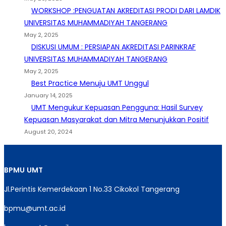
WORKSHOP :PENGUATAN AKREDITASI PRODI DARI LAMDIK
UNIVERSITAS MUHAMMADIYAH TANGERANG
May 2, 2025
DISKUSI UMUM : PERSIAPAN AKREDITASI PARINKRAF
UNIVERSITAS MUHAMMADIYAH TANGERANG
May 2, 2025
Best Practice Menuju UMT Unggul
January 14, 2025
UMT Mengukur Kepuasan Pengguna: Hasil Survey
Kepuasan Masyarakat dan Mitra Menunjukkan Positif
August 20, 2024
BPMU
UMT
Jl.Perintis Kemerdekaan 1 No.33 Cikokol Tangerang
bpmu@umt.ac.id