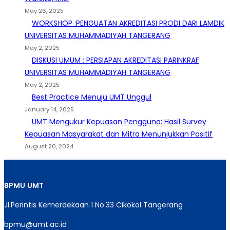
May 26, 2025
WORKSHOP :PENGUATAN AKREDITASI PRODI DARI LAMDIK
UNIVERSITAS MUHAMMADIYAH TANGERANG
May 2, 2025
DISKUSI UMUM : PERSIAPAN AKREDITASI PARINKRAF
UNIVERSITAS MUHAMMADIYAH TANGERANG
May 2, 2025
Best Practice Menuju UMT Unggul
January 14, 2025
UMT Mengukur Kepuasan Pengguna: Hasil Survey
Kepuasan Masyarakat dan Mitra Menunjukkan Positif
August 20, 2024
BPMU
UMT
Jl.Perintis Kemerdekaan 1 No.33 Cikokol Tangerang
bpmu@umt.ac.id