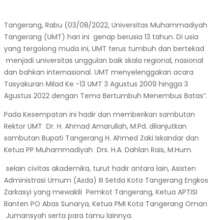
Milad
Ke
Tangerang, Rabu (03/08/2022, Universitas Muhammadiyah
-13
Tangerang (UMT) hari ini genap berusia 13 tahun. Di usia
UMT
yang tergolong muda ini, UMT terus tumbuh dan bertekad
menjadi universitas unggulan baik skala regional, nasional
dan bahkan internasional. UMT menyelenggakan acara
Tasyakuran Milad Ke -13 UMT 3 Agustus 2009 hingga 3
Agustus 2022 dengan Tema Bertumbuh Menembus Batas”.
Pada Kesempatan ini hadir dan memberikan sambutan
Rektor UMT Dr. H. Ahmad Amarullah, M.Pd. dilanjutkan
sambutan Bupati Tangerang H. Ahmed Zaki Iskandar dan
Ketua PP Muhammadiyah Drs. H.A. Dahlan Rais, M.Hum.
selain civitas akademika, turut hadir antara lain, Asisten
Administrasi Umum (Asda) III Setda Kota Tangerang Engkos
Zarkasyi yang mewakili Pemkot Tangerang, Ketua APTISI
Banten PO Abas Sunarya, Ketua PMI Kota Tangerang Oman
Jumansyah serta para tamu lainnya.