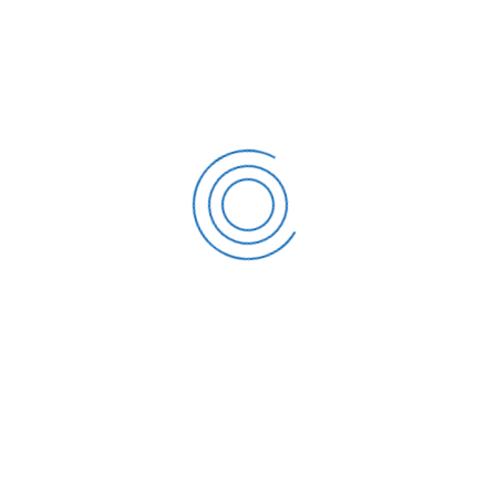
ekternal dilakukan oleh Lembaga Akreditasi Mandiri (LAM)
Teknik. Kaprodi Teknik Mesin Dr.(CD) Yafid Efendi, MT
dibantu oleh sekertaris prodi Ali Rosidin, MT beserta Tim
Prodi dan Fakultas Teknik telah ,mempersiapkan proses
reakreditasi dari awal tahun 2022.
Asesmen kecukupan telah dilaksanakan oleh asesor yang
telah ditunjuk oleh Komite Evaluasi & Akreditasi (KEA) yang
dilakukan 12 Oktober 2022. Berdasarkan hasil asesmen
lapangan yang dilaksanakan oleh asesor LAM Teknik
dengan Ketua Asesor: Prof. Dr.
Berkah Fajar Tamtomo
Kiono
dan Anggota Asesor:
Jooned Hendrarsakti
, Ph.D
memberikan penilaian akreditasi Prodi Teknik Mesin pada
Tahun 2022 sampai 2027 dinyatakan BAIK SEKALI.